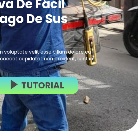
va De Fácil
Pago De Sus
in voluptate velit esse cillum dolore eu
occaecat cupidatat non proident, sunt in
TUTORIAL