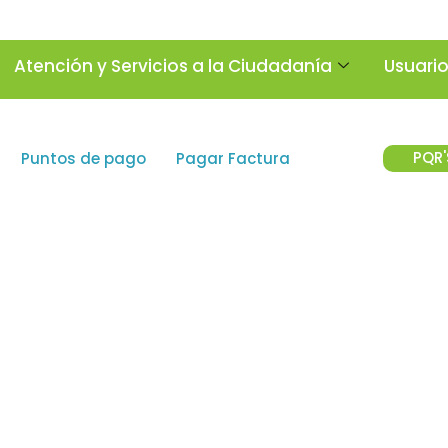
Atención y Servicios a la Ciudadanía
Usuari
PQR'
Puntos de pago
Pagar Factura