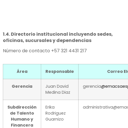
1.4. Directorio institucional incluyendo sedes,
oficinas, sucursales y dependencias
Número de contacto +57 321 4431 217
Área
Responsable
Correo El
Gerencia
Juan David
gerencia
@emacsaesp
Medina Diaz
Subdirección
Erika
administrativa@ema
de Talento
Rodriguez
Humano y
Guarnizo
Financera