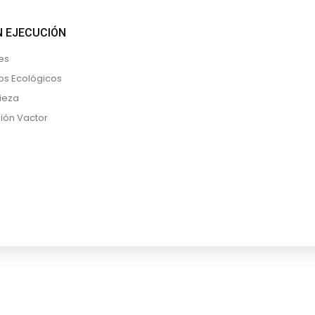
 EJECUCIÓN
es
os Ecológicos
ieza
ón Vactor