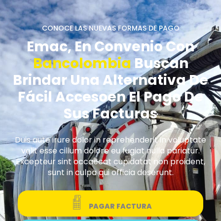
CONOCE LAS NUEVAS FORMAS DE PAGO
Emac, En Convenio Con
Bancolombia
Buscan
Brindar Una Alternativa De
Fácil Accesoen El Pago De
Sus Facturas
Duis aute irure dolor in reprehenderit in voluptate
velit esse cillum dolore eu fugiat nulla pariatur.
Excepteur sint occaecat cupidatat non proident,
sunt in culpa qui officia deserunt.
PAGAR FACTURA