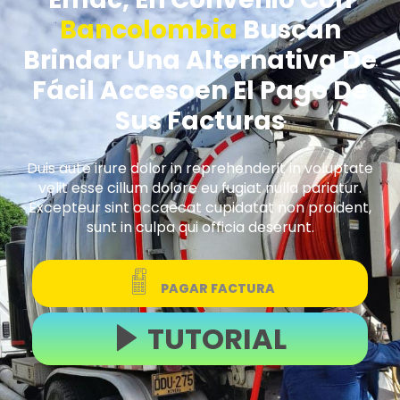
Bancolombia
Buscan
Brindar Una Alternativa De
Fácil Accesoen El Pago De
Sus Facturas
Duis aute irure dolor in reprehenderit in voluptate
velit esse cillum dolore eu fugiat nulla pariatur.
Excepteur sint occaecat cupidatat non proident,
sunt in culpa qui officia deserunt.
PAGAR FACTURA
TUTORIAL