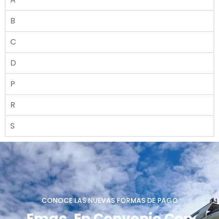
B
C
D
P
R
S
CONOCE LAS NUEVAS FORMAS DE PAGO
Emac, En Convenio Con